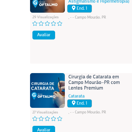
Astigmatismo e Hipermetropia)
End. 1
29 Visualizações
, - - Campo Mourão. PR
Avaliar
Cirurgia de Catarata em
Campo Mourão–PR com
Lentes Premium
Catarata
End. 1
, - - Campo Mourão. PR
27 Visualizações
Avaliar