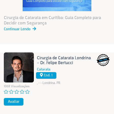
Cirurgia de Catarata em Curitiba: Guia Completo para
Decidir com Segurança
Continuar Lendo
Cirurgia de Catarata Londrina
– Dr. Felipe Bertucci
Catarata
End. 1
, - - Londrina. PR
1068 Visualizações
Avaliar