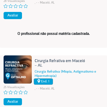
28 Visualizações
, - - Maceió. AL
Avaliar
O profissional não possui matéria cadastrada.
Cirurgia Refrativa em Maceió
– AL
Cirurgia Refrativa (Miopia, Astigmatismo e
Hipermetropia)
End. 1
25 Visualizações
, - - Maceió. AL
Avaliar